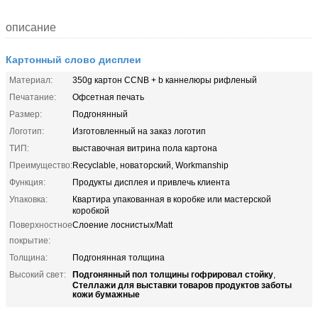
описание
Картонный слово дисплеи
Материал:
350g картон CCNB + b каннелюры рифленый
Печатание:
Офсетная печать
Размер:
Подгонянный
Логотип:
Изготовленный на заказ логотип
ТИП:
выставочная витрина пола картона
Преимущество:
Recyclable, новаторский, Workmanship
Функция:
Продукты дисплея и привлечь клиента
Упаковка:
Квартира упакованная в коробке или мастерской
коробкой
Поверхностное
Слоение лоснистых/Matt
покрытие:
Толщина:
Подгонянная толщина
Подгонянный пол толщины гофрировал стойку
Высокий свет:
,
Стеллажи для выставки товаров продуктов заботы
кожи бумажные