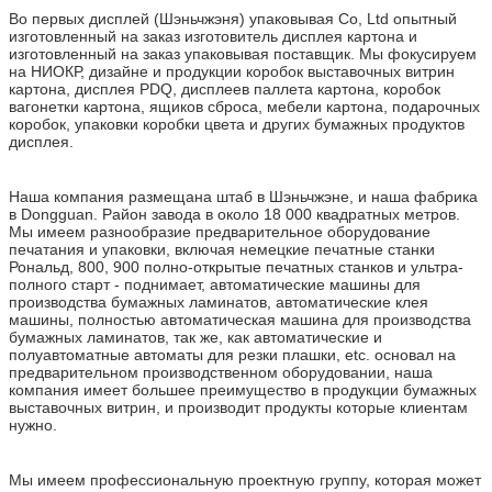
Во первых дисплей (Шэньчжэня) упаковывая Co, Ltd опытный
изготовленный на заказ изготовитель дисплея картона и
изготовленный на заказ упаковывая поставщик. Мы фокусируем
на НИОКР, дизайне и продукции коробок выставочных витрин
картона, дисплея PDQ, дисплеев паллета картона, коробок
вагонетки картона, ящиков сброса, мебели картона, подарочных
коробок, упаковки коробки цвета и других бумажных продуктов
дисплея.
Наша компания размещана штаб в Шэньчжэне, и наша фабрика
в Dongguan. Район завода в около 18 000 квадратных метров.
Мы имеем разнообразие предварительное оборудование
печатания и упаковки, включая немецкие печатные станки
Рональд, 800, 900 полно-открытые печатных станков и ультра-
полного старт - поднимает, автоматические машины для
производства бумажных ламинатов, автоматические клея
машины, полностью автоматическая машина для производства
бумажных ламинатов, так же, как автоматические и
полуавтоматные автоматы для резки плашки, etc. основал на
предварительном производственном оборудовании, наша
компания имеет большее преимущество в продукции бумажных
выставочных витрин, и производит продукты которые клиентам
нужно.
Мы имеем профессиональную проектную группу, которая может