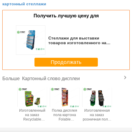
картонный стеллажи
Получить лучшую цену для
Стеллажи для выставки
товаров изготовленного на
заказ розничного продвижения
бумажные ХЛОПАЮТ продукты
заботы кожи справляются
Продолжать
рифленая стойка
Картонный слово дисплеи
Больше
ея пола
Изготовленный
Полка дисплея
Изготовленная
Полка д
тона
на заказ
пола картона
на заказ
пола ка
я ярусов
Recyclable
Folable
розничная полка
печат
ких,
дисплей картона
супермаркета
дисплея пола
полного
еный
включает
выдвиженческая
рифленого
изготов