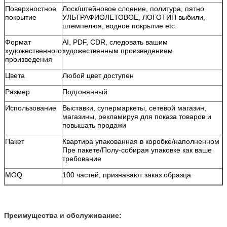
Поверхностное
Лоск/штейновое слоение, политура, пятно
покрытие
УЛЬТРАФИОЛЕТОВОЕ, ЛОГОТИП выбили,
штемпелюя, водное покрытие etc.
Формат
AI, PDF, CDR, следовать вашим
художественного
художественным произведением
произведения
Цвета
Любой цвет доступен
Размер
Подгонянный
Использование
Выставки, супермаркеты, сетевой магазин,
магазины, рекламируя для показа товаров и
повышать продажи
Пакет
Квартира упакованная в коробке/наполненном
Пре пакете/Полу-собирая упаковке как ваше
требование
MOQ
100 частей, признавают заказ образца
Преимущества и обслуживание: