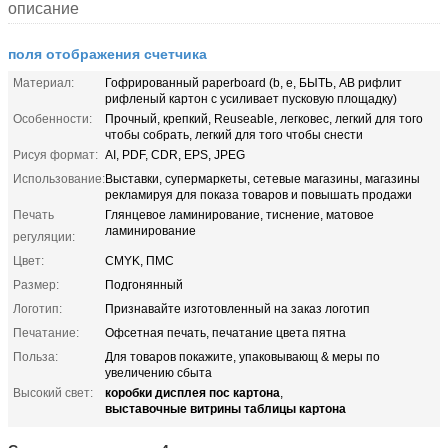
описание
поля отображения счетчика
Материал:
Гофрированный paperboard (b, e, БЫТЬ, AB рифлит
рифленый картон с усиливает пусковую площадку)
Особенности:
Прочный, крепкий, Reuseable, легковес, легкий для того
чтобы собрать, легкий для того чтобы снести
Рисуя формат:
AI, PDF, CDR, EPS, JPEG
Использование:
Выставки, супермаркеты, сетевые магазины, магазины
рекламируя для показа товаров и повышать продажи
Печать
Глянцевое ламинирование, тиснение, матовое
ламинирование
регуляции:
Цвет:
CMYK, ПМС
Размер:
Подгонянный
Логотип:
Признавайте изготовленный на заказ логотип
Печатание:
Офсетная печать, печатание цвета пятна
Польза:
Для товаров покажите, упаковывающ & меры по
увеличению сбыта
коробки дисплея пос картона
Высокий свет:
,
выставочные витрины таблицы картона