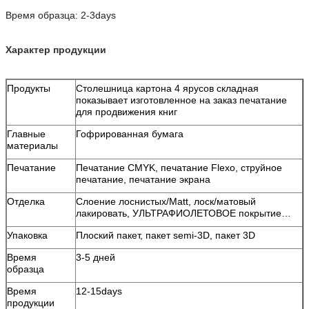
Время образца: 2-3days
Характер продукции
Продукты
Столешница картона 4 ярусов складная
показывает изготовленное на заказ печатание
для продвижения книг
Главные
Гофрированная бумага
материалы
Печатание
Печатание CMYK, печатание Flexo, струйное
печатание, печатание экрана
Отделка
Слоение лоснистых/Matt, лоск/матовый
лакировать, УЛЬТРАФИОЛЕТОВОЕ покрытие…
Упаковка
Плоский пакет, пакет semi-3D, пакет 3D
Время
3-5 дней
образца
Время
12-15days
продукции