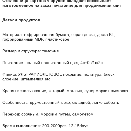
Столешница картона 4 ярусов складная показывает
изготовленное на заказ печатание для продвижения книг
Детали продуктов
Материал: гофрированная бумага, серая доска, доска KT,
гофрированный MDF, пластиковое
Размер и структура: таможня
Печатание: полный напечатанный цвет, 4c+0c/1c/2c
Финиш: УЛЬТРАФИОЛЕТОВОЕ покрытие, политура, блеск,
слоение, штемпелюя etc
Хранят использование, который: магазин, супермаркет, выставка
Особенность: дружественный к эко, складной, легко собрать
Переход: срочным, морским путем, самолетом
Время выполнения: 200-2000pcs, 12-15days