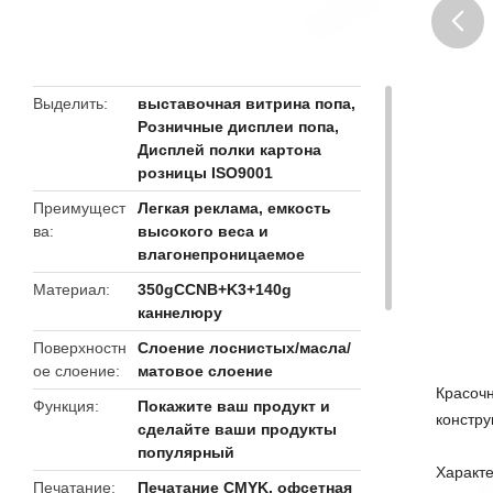
butto
Выделить
выставочная витрина попа
,
Розничные дисплеи попа
,
Дисплей полки картона
розницы ISO9001
Преимущест
Легкая реклама, емкость
ва
высокого веса и
влагонепроницаемое
Материал
350gCCNB+K3+140g
каннелюру
Поверхностн
Слоение лоснистых/масла/
ое слоение
матовое слоение
Красочн
Функция
Покажите ваш продукт и
констру
сделайте ваши продукты
популярный
Характ
Печатание
Печатание CMYK, офсетная