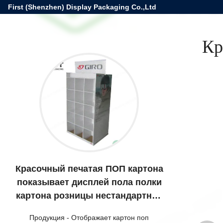
First (Shenzhen) Display Packaging Co.,Ltd
Кр
Красочный печатая ПОП картона
показывает дисплей пола полки
картона розницы нестандартной
конструкции
Продукция
-
Отображает картон поп