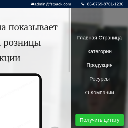
admin@fstpack.com
+86-0769-8701-1236
а показывает
а розницы
Главная Страница
Категории
укции
Продукция
Ресурсы
О Компании
Получить цитату